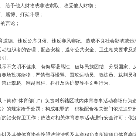
益，给予他人财物或非法索取、收受他人财物；
酒、赌博、打架斗殴；
任的言论；
体育道德、违反公序良俗、违反赛风赛纪、造成不良社会影响或违
活动组织者的管理，配合安检，遵守公共安全、卫生相关要求及
指引。
展示不文明不健康、有侮辱谩骂性、破坏民族团结、分裂国家、
向赛场投掷杂物，严禁侮辱谩骂、围攻运动员、教练员、裁判员
，禁止攀爬、翻越围栏、栏杆及防护架等不文明行为。
以下简称“体育部门”）负责对所辖区域内体育赛事活动赛场行为
法》的规定给予处罚；构成犯罪的，积极配合相关部门依法追究
所的治安保卫工作；依法对相关体育赛事活动进行安全许可；依
会以及其他体育协会按照法律法规及其章程负责所辖项目体育赛