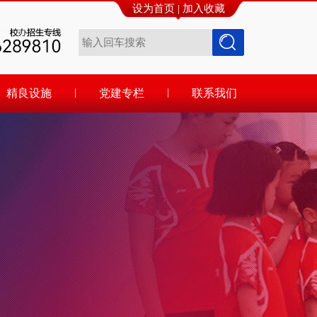
设为首页
|
加入收藏
精良设施
|
党建专栏
|
联系我们