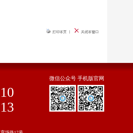
微信公众号
手机版官网
810
813
育场路17号