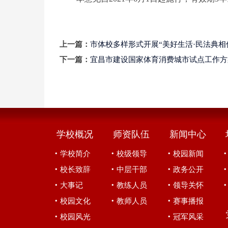
上一篇：
市体校多样形式开展“美好生活·民法典相
下一篇：
宜昌市建设国家体育消费城市试点工作方案（
学校概况
师资队伍
新闻中心
学校简介
校级领导
校园新闻
校长致辞
中层干部
政务公开
大事记
教练人员
领导关怀
校园文化
教师人员
赛事播报
校园风光
冠军风采