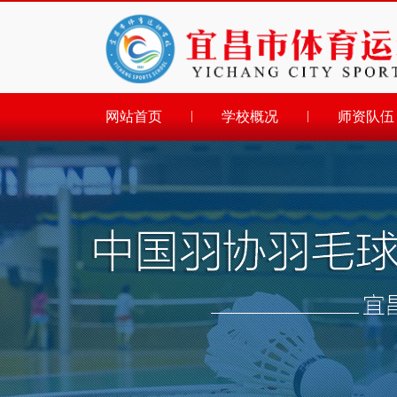
网站首页
|
学校概况
|
师资队伍