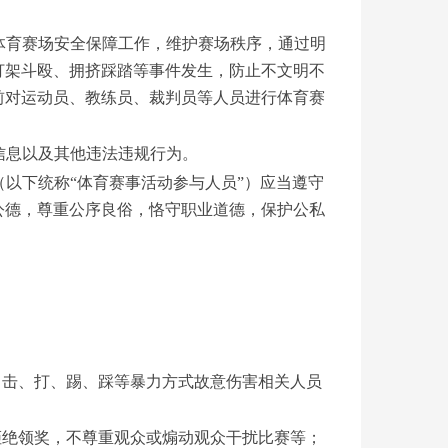
体育赛场安全保障工作，维护赛场秩序，通过明
打架斗殴、拥挤踩踏等事件发生，防止不文明不
前对运动员、教练员、裁判员等人员进行体育赛
信息以及其他违法违规行为。
以下统称“体育赛事活动参与人员”）应当遵守
公德，尊重公序良俗，恪守职业道德，保护公私
、击、打、踢、踩等暴力方式故意伤害相关人员
拒绝领奖，不尊重观众或煽动观众干扰比赛等；