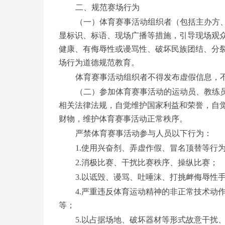
二、规范赛场行为
（一）体育赛事活动组织者（包括主办方
显标识、标语、现场广播等措施，引导现场观
健康、有侮辱性或谩骂性、破坏民族团结、分
场行为道德规范教育。
体育赛事活动组织者不得发布虚假信息，
（二）参加体育赛事活动的运动员、教练
相关法律法规，自觉维护国家利益和荣誉，自
财物，维护体育赛事活动正常秩序。
严禁体育赛事活动参与人员以下行为：
1.使用兴奋剂、弄虚作假、冒名顶替等行
2.消极比赛、干扰比赛秩序、操纵比赛；
3.以诋毁、谩骂、吐唾沫、打挑衅侮辱性
4.严重违反体育运动精神的非正常技术
等；
5.以占据场地、破坏器材等形式故意干