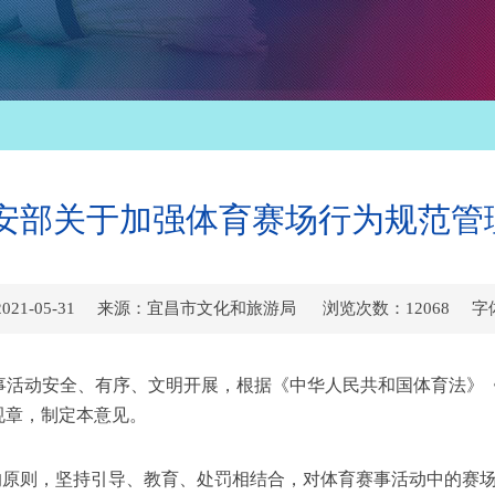
公安部关于加强体育赛场行为规范管
021-05-31 来源：宜昌市文化和旅游局 浏览次数：12068 字
事活动安全、有序、文明开展，根据《中华人民共和国体育法》
规章，制定本意见。
”的原则，坚持引导、教育、处罚相结合，对体育赛事活动中的赛